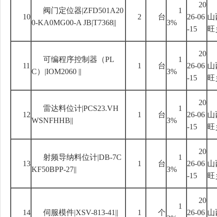
20
阀门定位器
|ZFD501A20
1
10
2
台
26-06
山
0-KA0MG00-A JB|T7368||
3%
-15
旺
20
可编程序控制器（
PL
1
11
1
台
26-06
山
C
）
|IOM2060 ||
3%
-15
旺
20
雷达料位计
|PCS23.VH
1
12
1
台
26-06
山
WSNFHHB||
3%
-15
旺
20
射频导纳料位计
|DB-7C
1
13
1
台
26-06
山
KF50BPP-27||
3%
-15
旺
20
1
14
伺服模件
|XSV-813-41||
1
个
26-06
山