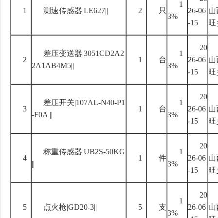
1
1
测速传感器
|LE627||
2
只
26-06
山
3%
-15
旺
20
差压变送器
|3051CD2A2
1
2
1
台
26-06
山
2A1AB4M5||
3%
-15
旺
20
差压开关
|107AL-N40-P1
1
3
1
台
26-06
山
-F0A ||
3%
-15
旺
20
称重传感器
|UB2S-50KG
1
4
1
件
26-06
山
||
3%
-15
旺
20
1
5
点火枪
|GD20-3||
5
支
26-06
山
3%