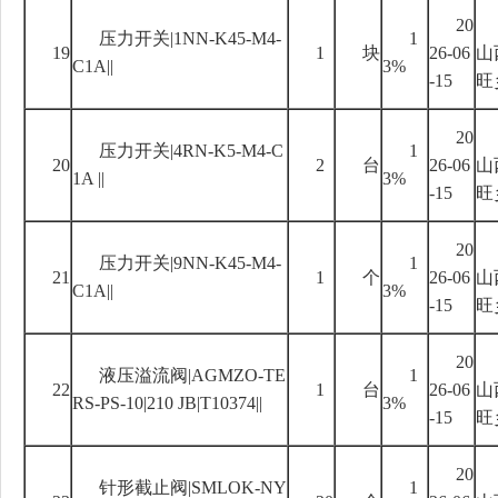
20
压力开关
|1NN-K45-M4-
1
19
1
块
26-06
山
C1A||
3%
-15
旺
20
压力开关
|4RN-K5-M4-C
1
20
2
台
26-06
山
1A ||
3%
-15
旺
20
压力开关
|9NN-K45-M4-
1
21
1
个
26-06
山
C1A||
3%
-15
旺
20
液压溢流阀
|AGMZO-TE
1
22
1
台
26-06
山
RS-PS-10|210 JB|T10374||
3%
-15
旺
20
针形截止阀
|SMLOK-NY
1