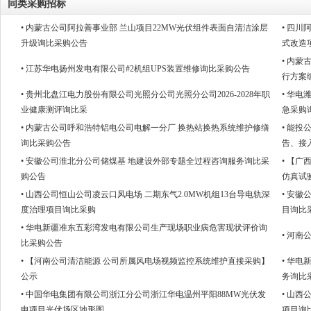
同类采购招标
• 内蒙古公司阿拉善事业部 兰山项目22MW光伏组件表面自清洁涂层
• 四
升级询比采购公告
式改造
• 内
• 江苏华电扬州发电有限公司#2机组UPS装置维修询比采购公告
行方案
• 贵州北盘江电力股份有限公司光照分公司光照分公司2026-2028年职
• 华
业健康测评询比采
急采购
• 内蒙古公司呼和浩特铝电公司电解一分厂 换热站换热系统维护修缮
• 能
询比采购公告
告、接
• 安徽公司淮北分公司储煤基 地建设外部专题全过程咨询服务询比采
• 【
购公告
仿真试
• 山西公司恒山公司凌云口风电场 二期东气2.0MW机组13台导电轨深
• 安
度治理项目询比采购
目询比
• 华电新疆准东五彩湾发电有限公司生产现场职业病危害现状评价询
• 河
比采购公告
• 【河南公司清洁能源 公司所属风电场视频监控系统维护直接采购】
• 华
公示
务询比
• 中国华电集团有限公司浙江分公司浙江华电温州平阳88MW光伏发
• 山
电项目光伏场区地形图
项目询