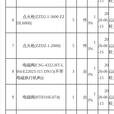
-15
旺
20
点火枪
|ZZD2-1-3600 ZZ
1
6
5
件
26-06
山
DL6000||
3%
-15
旺
20
1
7
点火枪
|ZZDZ-1-2000||
5
件
26-06
山
3%
-15
旺
电磁阀
|CSG-4322-HT-L
20
1
8
H4-E22025-115 DN15(
不带
3
台
26-06
山
3%
电磁执行机构
)||
-15
旺
20
1
9
电磁阀
|HT8316G074||
1
台
26-06
山
3%
-15
旺