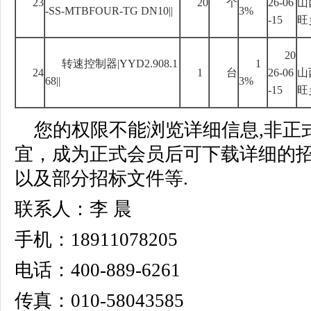
23
20
个
26-06
山
-SS-MTBFOUR-TG DN10||
3%
-15
旺
20
转速控制器
|YYD2.908.1
1
24
1
台
26-06
山
68||
3%
-15
旺
您的权限不能浏览详细信息,非正
宜，成为正式会员后可下载详细的
以及部分招标文件等.
联系人：李 晨
手机：18911078205
电话：400-889-6261
传真：010-58043585