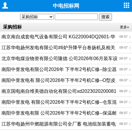
中电招标网
采购招标
更多»
南京南自成套电气设备有限公司 KG220004DQ2601-华
08-07
电邵武-ABB断路器询比采购公告
江苏华电扬州发电有限公司#6炉升降平台卷扬机及相关
08-07
附件保养校验询比采购公告
北京华电煤业物资有限公司隆德 公司2026年06月装车设
08-07
备配件采购（第二次）询比采购公告
南阳中誉发电有限公司2026年 下半年2号机C修--除尘器
08-07
喷吹阀缓冲圈及膜片公告
南阳中誉发电有 限公司2026年下半年2号机C修--O型皮
08-07
带公告
南京国电南自维美德自动化有限公司xd2023020200081
08-07
6-55福建华电可门三期2x10 00MW煤电项目发变组保护及接
南阳中誉发电 有限公司2026年下半年2号机C修--仓泵混
08-07
入系统二次设备网安接入费询比采购公告
合器公告
南阳中誉发电有限 公司2026年下半年2号机C修--保温耐
08-07
火材料公告
江苏华电扬州中燃能源有限公司全厂蓄 电池组加装蓄电
08-07