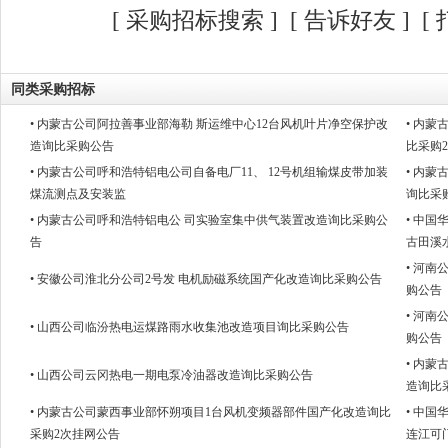
[
采购招标搜索
]
[
告诉好友
] [
同类采购招标
• 内蒙古公司阿拉善事业部海勒 斯运维中心12台风机叶片净空保护改
• 内
造询比采购公告
比采购
• 内蒙古公司呼和浩特铝电公司自备电厂11、 12号机组输煤皮带加装
• 内
煤流测点及安装监
询比采
• 内蒙古公司呼和浩特铝电公 司实验室集中供气装置改造询比采购公
• 中
告
古田溪
• 河
• 安徽公司淮北分公司2号发 电机励磁系统国产化改造询比采购公告
购公告
• 河
• 山西公司临汾热电运煤路雨水收集池改造项目询比采购公告
购公告
• 内
• 山西公司云冈热电一期电泵冷油器改造询比采购公告
造询比
• 内蒙古公司蒙西事业部怀朔项目1台风机变频器部件国产化改造询比
• 中
采购2次挂网公告
连江可