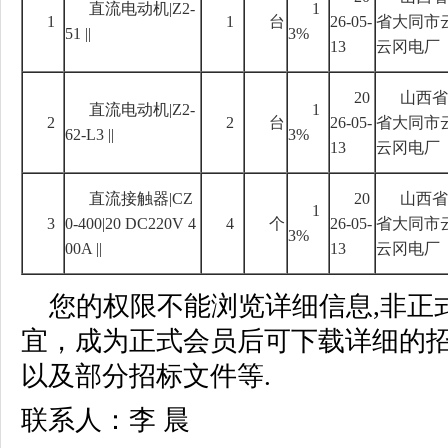
直流电动机
|Z2-
1
1
1
台
26-05-
省大同市
51 ||
3%
13
云冈电厂
20
山西省
直流电动机
|Z2-
1
2
2
台
26-05-
省大同市
62-L3 ||
3%
13
云冈电厂
直流接触器
|CZ
20
山西省
1
3
0-400|20 DC220V 4
4
个
26-05-
省大同市
3%
00A ||
13
云冈电厂
您的权限不能浏览详细信息,非正
宜，成为正式会员后可下载详细的
以及部分招标文件等.
联系人：李 晨