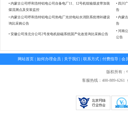
• 内蒙古公司呼和浩特铝电公司自备电厂11、12号机组输煤皮带加装
• 四
煤流测点及安装监控
告
• 内蒙古公司呼和浩特铝电公司热电厂光伏电站水消防系统增补建设
• 内
询比采购公告
告
• 河
• 安徽公司淮北分公司2号发电机励磁系统国产化改造询比采购公告
公告
网站首页
|
如何办理会员
|
关于我们
|
联系方式
|
付费指导
|
会
版权所有：
客服热线：400-889-6261 传