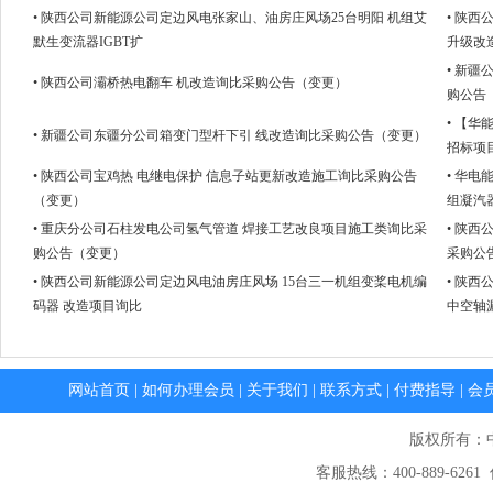
• 陕西公司新能源公司定边风电张家山、油房庄风场25台明阳 机组艾
• 陕
默生变流器IGBT扩
升级改
• 新
• 陕西公司灞桥热电翻车 机改造询比采购公告（变更）
购公告
• 【
• 新疆公司东疆分公司箱变门型杆下引 线改造询比采购公告（变更）
招标项
• 陕西公司宝鸡热 电继电保护 信息子站更新改造施工询比采购公告
• 华电
（变更）
组凝汽
• 重庆分公司石柱发电公司氢气管道 焊接工艺改良项目施工类询比采
• 陕
购公告（变更）
采购公
• 陕西公司新能源公司定边风电油房庄风场 15台三一机组变桨电机编
• 陕
码器 改造项目询比
中空轴
网站首页
|
如何办理会员
|
关于我们
|
联系方式
|
付费指导
|
会
版权所有：
客服热线：400-889-6261 传