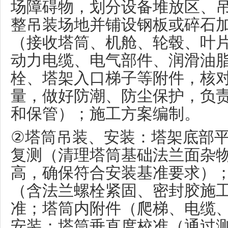
场障碍物，划分设备堆放区、
整吊装场地并铺设钢板或碎石
（接收塔筒、机舱、轮毂、叶
动力电缆、电气部件、润滑油
栓、塔架入口梯子等附件，核
量，做好防潮、防尘保护，负
和保管）；施工方案编制。
②
塔筒吊装、安装：塔架底部
复测（清理塔筒基础法兰面杂
高，确保符合安装基准要求）
（含法兰螺栓紧固、密封胶施
准；塔筒内附件（爬梯、电缆
安装；塔筒垂直度校准（通过