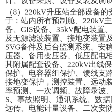
计、设备采购、设备安装及调
（
8
）
220kV
升压站全部设备的
于：站内所有预制舱、
220kV
主
备、
GIS
设备、
35kV
配电装置
及无源滤波装置、接地变装置
SVG
备件及后台监测系统、安
压器、备用变压器、低压配电
其附属配套设备、
220kV
出线保
保护、电容器组保护、馈线支
接地变保护，测控装置、远动
率预测、一次调频、故障录波
S
、事故照明、通讯系统、数据
远传、电能计量设备、二次安