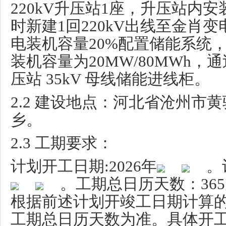
220kV
升压站
1
座，升压站内安
时新建
1
回
220kV
出线至金肖变
电装机容量
20%
配置储能系统
装机容量为
20MW/80MWh
，通
压站
35kV
母线储能进线柜。
2.2
建设地点：河北省沧州市黄
乡。
2.3
工期要求：
计划开工日期
:2026
年
。
。工期总日历天数：
365
根据前述计划开竣工日期计算
工期总日历天数为准。具体开