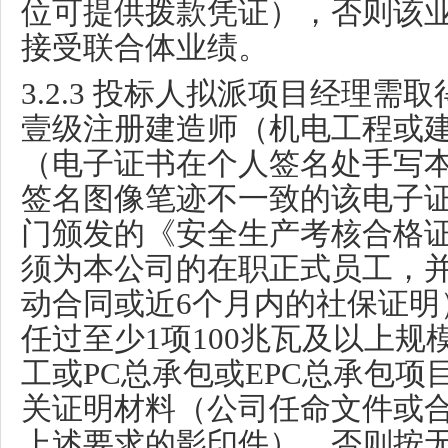
位可提供拨款凭证），否则该
接受联合体业绩。
3.2.3
投标人拟派项目经理需取
壹级注册建造师（机电工程或
（电子证书在个人签名处手写
签名图像笔迹不一致的该电子
门颁发的《安全生产考核合格
须为本公司的在职正式员工，
动合同或近
6
个月内的社保证明
任过至少
1
项
100
兆瓦及以上规
工或
PC
总承包或
EPC
总承包项
关证明材料（公司任命文件或
上述要求的影印件），否则按