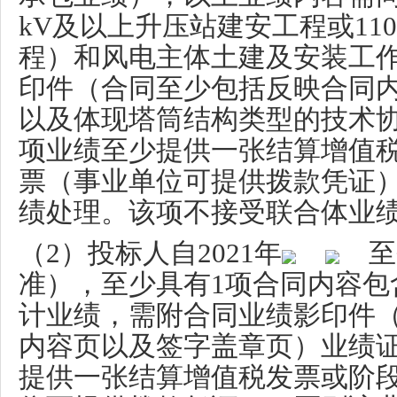
kV
及以上升压站建安工程或
11
程）和风电主体土建及安装工
印件（合同至少包括反映合同
以及体现塔筒结构类型的技术
项业绩至少提供一张结算增值
票（事业单位可提供拨款凭证
绩处理。该项不接受联合体业
（
2
）投标人自
2021
年
至
准），至少具有
1
项合同内容包
计业绩，需附合同业绩影印件
内容页以及签字盖章页）业绩
提供一张结算增值税发票或阶