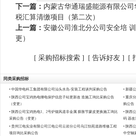
下一篇：
内蒙古华通瑞盛能源有限公司华
税汇算清缴项目（第二次）
上一篇：
安徽公司淮北分公司安全培 训
更）
[
采购招标搜索
]
[
告诉好友
] [
同类采购招标
• 中国华电科工集团有限公司汕头水岛-安装工程谈判采购公告
• 新
• 陕西公司宝鸡热电继电保护信息子站更新改 造施工询比采购公告
• 重
（变更）
购公告
• 陕西公司宝鸡热电1、2号炉烟风道非金属 膨胀节蒙皮更换施工询比
• 陕
采购公告（变更）
码 器
• 贵州江电实业有限公司江电公司云岩分公司乌江怡苑道路维修工程
• 陕
项目询比采购公告
中空轴