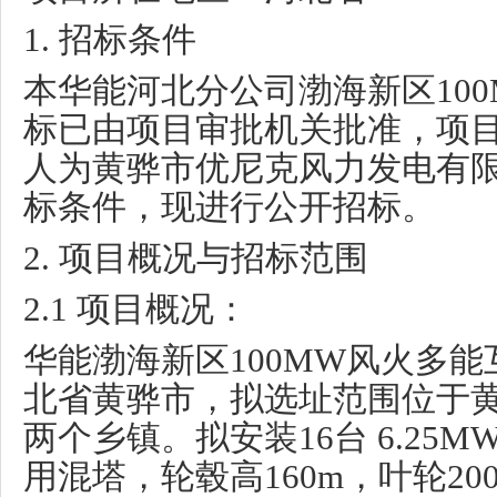
1.
招标条件
本华能河北分公司渤海新区
10
标已由项目审批机关批准，项
人为黄骅市优尼克风力发电有
标条件，现进行公开招标。
2.
项目概况与招标范围
2.1
项目概况：
华能渤海新区
100MW
风火多能
北省黄骅市，拟选址范围位于
两个乡镇。拟安装
16
台
6.25M
用混塔，轮毂高
160m
，叶轮
20