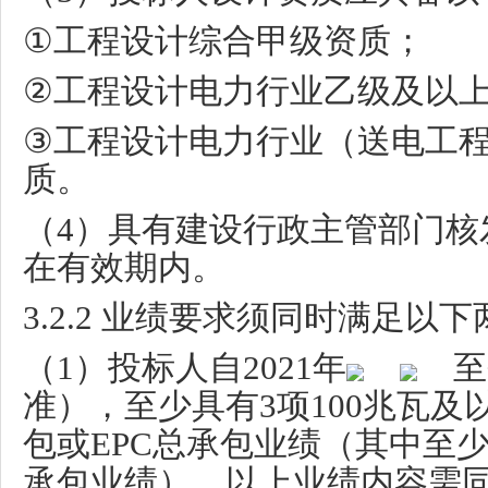
①
工程设计综合甲级资质；
②
工程设计电力行业乙级及以
③
工程设计电力行业（送电工
质。
（
4
）具有建设行政主管部门核
在有效期内。
3.2.2
业绩要求须同时满足以下
（
1
）投标人自
2021
年
至
准），至少具有
3
项
100
兆瓦及
包或
EPC
总承包业绩（其中至
承包业绩），以上业绩内容需