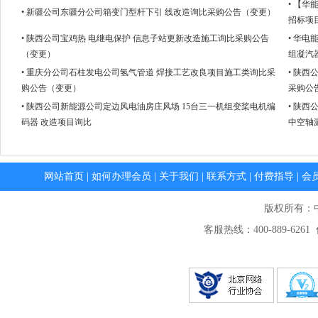
• 【
• 新疆公司东疆分公司箱变门型杆下引 线改造询比采购公告（变更）
招标项
• 陕西公司宝鸡热 电继电保护 信息子站更新改造施工询比采购公告
• 华电
（变更）
组凝汽
• 重庆分公司石柱发电公司氢气管道 焊接工艺改良项目施工类询比采
• 陕
购公告（变更）
采购公
• 陕西公司新能源公司定边风电油房庄风场 15台三一机组变桨电机编
• 陕
码器 改造项目询比
中空轴
网站首页
|
如何办理会员
|
关于我们
|
联系方式
|
付费指导
|
会
版权所有：
客服热线：400-889-6261 传