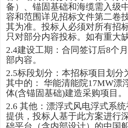
备）、锚固基础和海缆需入级
容和范围详见招标文件第二卷
其为准。投标人必须对所有招
只对部分内容投标。如有重大
2.4
建设工期：合同签订后
8
个
部内容。
2.5
标段划分：本招标项目划分
其中的： 华能清能院
17MW
漂
体
(
含锚固基础
)
建造采购项目。
2.6
其他：漂浮式风电浮式系统
提供，投标人基于此方案进行
础平台（含内部设计）的中国