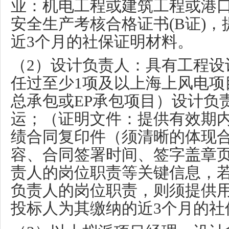
业：机电工程或建筑工程或港
安全生产考核合格证书
(B
证
)
，
近
3
个月的社保证明材料。
（
2
）设计负责人：具有工程设
任过至少
1
项及以上海上风电项
总承包或
EP
承包项目）设计负
运；（证明文件：提供有效期
绩合同复印件（须清晰的体现
容、合同签署时间、签字盖章
责人的岗位职责等关键信息，
负责人的岗位职责，则须提供
投标人为其缴纳的近
3
个月的社