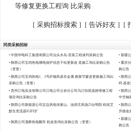
等修复更换工程询 比采购
[
采购招标搜索
]
[
告诉好友
] [
同类采购招标
• 中国华电科工集团有限公司汕头水岛-安装工程谈判采购公告
• 新
• 陕西公司宝鸡热电继电保护信息子站更新改 造施工询比采购公告
• 重
（变更）
购公告
• 陕西公司宝鸡热电1、2号炉烟风道非金属 膨胀节蒙皮更换施工询比
• 陕
采购公告（变更）
码 器
• 贵州江电实业有限公司江电公司云岩分公司乌江怡苑道路维修工程
• 陕
项目询比采购公告
中空轴
• 陕西公司新能源公司定边风电张家山、油房庄风场25台明阳 机组艾
• 陕
默生变流器IGBT扩
升级改
• 新
• 陕西公司灞桥热电翻车 机改造询比采购公告（变更）
购公告