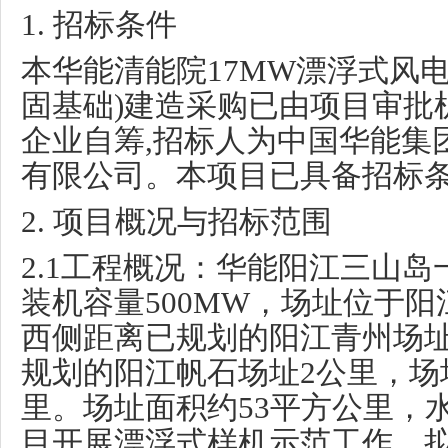
1.
招标条件
本华能清能院
17MW
漂浮式风
固基础
)
建造采购已由项目审批
企业自筹
,
招标人为中国华能集
有限公司。本项目已具备招标
2.
项目概况与招标范围
2.1
工程概况：华能阳江三山岛
装机容量
500MW
，场址位于阳
西侧距离已规划的阳江青州场
规划的阳江帆石场址
2
公里，场
里。场址面积约
53
平方公里，
目开展漂浮式样机示范工作，