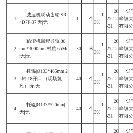
20
辽
减速机联动齿轮
|SR
1
1
1
个
25-12
峰镇
4D7F-37|
无
|
无
3%
-31
有限
输渣机回程导轨
|80
20
辽
1
2
mm*3000mm
材质
65Mn
30
米
25-12
峰镇
3%
|
无
|
无
-31
有限
托辊
|Ø133*465mm 2
20
辽
1
3
5
轴
18
开口 （现场复
40
个
25-12
峰镇
3%
尺）
|
无
|
无
-31
有限
20
辽
托辊
|Ø133*520mm|
1
4
40
个
25-12
峰镇
无
|
无
3%
-31
有限
20
辽