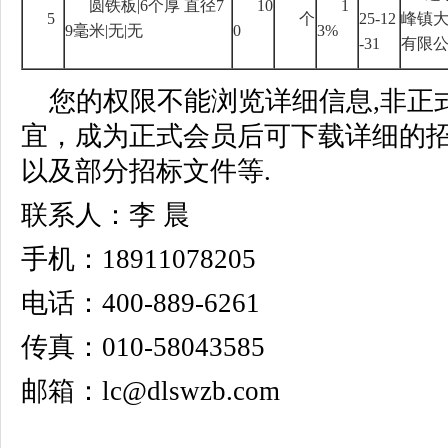
圆铁板
|6
个厚 直径
7
10
1
5
个
25-12
峰镇
9
毫米
|
无
|
无
0
3%
-31
有限
您的权限不能浏览详细信息,非正
宜，成为正式会员后可下载详细的
以及部分招标文件等.
联系人：李 晨
手机：18911078205
电话：400-889-6261
传真：010-58043585
邮箱：lc@dlswzb.com