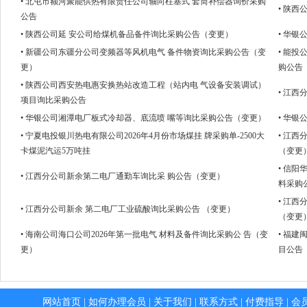
• 北屯市额河聚能供热有限责任公司轴向柱塞式 套筒补偿器询价采购
• 陕
公告
• 陕西公司延 安公司给煤机备品备件询比采购公告（变更）
• 华
• 新疆公司东疆分公司变频器等风机电气 备件物资询比采购公告（变
• 能
更）
购公告
• 陕西公司西安热电惠安换热站改造工程（站内电 气设备安装调试）
• 江
项目询比采购公告
• 华银公司湘潭电厂板式冷却器、底流喷 嘴等询比采购公告（变更）
• 华银
• 宁夏电投银川热电有限公司2026年4月份市场煤挂 牌采购单-2500大
• 江
卡煤泥汽运5万吨挂
（变更
• 信
• 江西分公司新余第二电厂通勤车询比采 购公告（变更）
料采购
• 江
• 江西分公司新余 第二电厂工业硫酸询比采购公告 （变更）
（变更
• 海南公司海口公司2026年第一批电气 材料及备件询比采购公 告（变
• 福
更）
目公告
网站首页
|
如何办理会员
|
关于我们
|
联系方式
|
付费指导
|
会