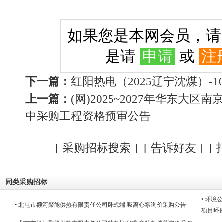
如果您是本网会员，
是请
申请
或
注
下一篇：
红阳热电（2025辽宁沈煤）-
上一篇：
(网)2025~2027年华东大
中采购工程资格预审公告
[
采购招标搜索
]
[
告诉好友
] [
同类采购招标
• 环
• 北屯市额河聚能供热有限责任公司卧式端 吸离心泵询价采购公告
项目环