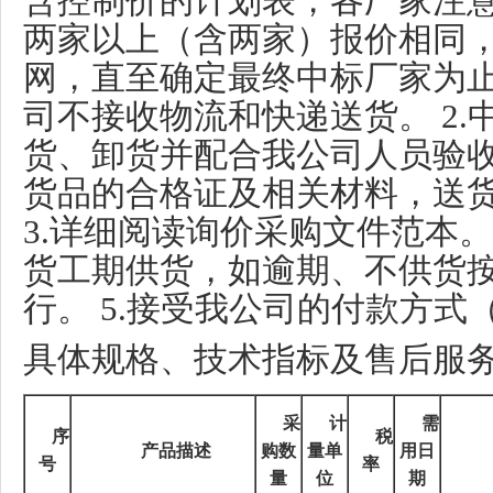
含控制价的计划表，各厂家注
两家以上（含两家）报价相同
网，直至确定最终中标厂家为止
司不接收物流和快递送货。
2.
货、卸货并配合我公司人员验
货品的合格证及相关材料，送
3.
详细阅读询价采购文件范本。
货工期供货，如逾期、不供货
行。
5.
接受我公司的付款方式
具体规格、技术指标及售后服
采
计
需
序
税
产品描述
购数
量单
用日
号
率
量
位
期