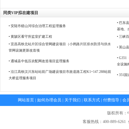
同类VIP拟在建项目
• 巴
• 安陆市槎山河综合治理工程监理服务
基地、
• 黄陂区看守所监室扩建工程
• 三峡
• 宜昌高铁北站片区综合管网建设项目（小鸦路片区排水防涝与供水
• 英
管网设施更新改造项
• G3
• 通城县中低压农配网改造项目监理服务
全设施
• 沿江高铁汉川东站站前广场建设项目市政道路工程K1+147.288站前
• 35
大桥监理服务项目
网站首页
|
如何办理会员
|
关于我们
|
联系方式
|
付费指导
|
会
版权所有：
客服热线：400-889-6261 传