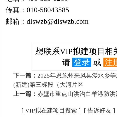
传真：010-58043585
邮箱：dlswzb@dlswzb.com
想联系VIP拟建项目
请
登录
或
注
下一篇：
2025年恩施州来凤县漫水乡
(新建)第三标段（大河片区
上一篇：
赤壁市重点山洪沟白羊港防洪
[
VIP拟在建项目搜索
]
[
告诉好友
]