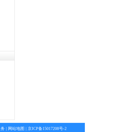
）
服务
|
网站地图
|
京ICP备15017208号-2