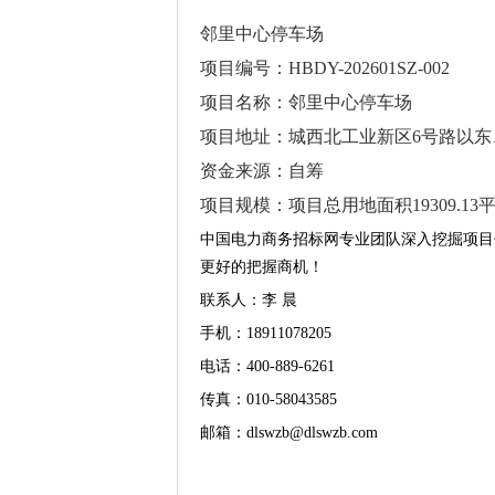
邻里中心停车场
项目编号：
HBDY-202601SZ-002
项目名称：邻里中心停车场
项目地址：城西北工业新区
6
号路以东
资金来源：自筹
项目规模：项目总用地面积
19309.13
中国电力商务招标网专业团队深入挖掘项目
更好的把握商机！
联系人：李 晨
手机：18911078205
电话：400-889-6261
传真：010-58043585
邮箱：dlswzb@dlswzb.com