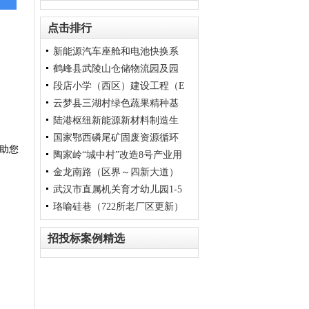
点击排行
新能源汽车座舱和电池快换系
鹤峰县武陵山仓储物流园及园
统关键部件质量和基础能力提
段店小学（西区）建设工程（E
升项目
区基础配套设施项目
云梦县三湖村绿色蔬果精种基
PC）
陆港枢纽新能源新材料制造生
地二期项目
国家鄂西磷尾矿固废资源循环
产基地项目
助您
陶家岭“城中村”改造8号产业用
再利用项目
金龙南路（区界～四新大道）
地停车楼项目1
武汉市直属机关育才幼儿园1-5
道路和排水工程1
珞喻硅巷（722所老厂区更新）
号楼专项保护修缮工程
项目1
招投标案例精选