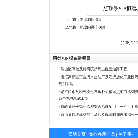
想联系VIP拟
下一篇：
两山酒店项目
上一篇：
新建丙类库项目
[
VIP拟
同类VIP拟在建项目
• 洪山区高校及科研院所周边配套道路工程
• 潜江高新区工业污水处理厂及江汉盐化工业园
药剂采购
• 老河口市县域充换电设施补短板试点项目-梨
23个充电站施工项
• 鹤峰县燕子镇小流域综合治理项目（一期）工程
• 通山县晨垅建材加工场地及配套附属设施综合
网站首页
|
如何办理会员
|
关于我们