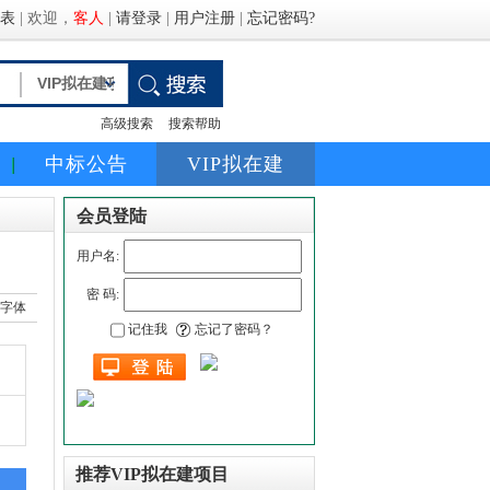
表
|
欢迎，
客人
|
请登录
|
用户注册
|
忘记密码?
高级搜索
搜索帮助
中标公告
VIP拟在建
会员登陆
用户名:
密 码:
记住我
忘记了密码？
推荐VIP拟在建项目
1