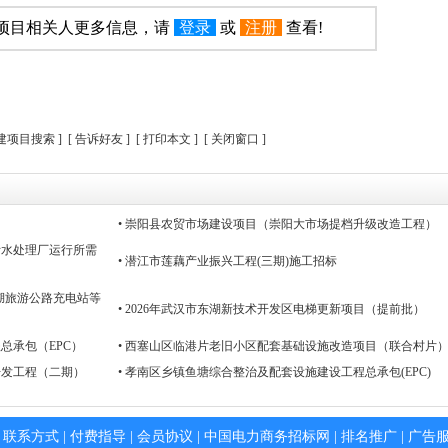
建项目相关人更多信息，请
登录
或
注册
查看!
在建项目搜索
]
[
告诉好友
] [
打印本文
] [
关闭窗口
]
• 崇阳县农贸市场建设项目（崇阳大市场提档升级改造工程）
污水处理厂运行所需
• 潜江市莲藕产业振兴工程(三期)施工招标
花湖旅游公路充电站等
• 2026年武汉市东湖新技术开发区电梯更新项目（提前批）
总承包（EPC）
• 西塞山区临港片老旧小区配套基础设施改造项目（联合村片
开发工程（二期）
• 孝南区乡镇鱼塘综合整治及配套设施建设工程总承包(EPC)
|
联系方式
|
付费指导
|
会员协议
|
中国电力商务招标网
|
排名推广
|
广告