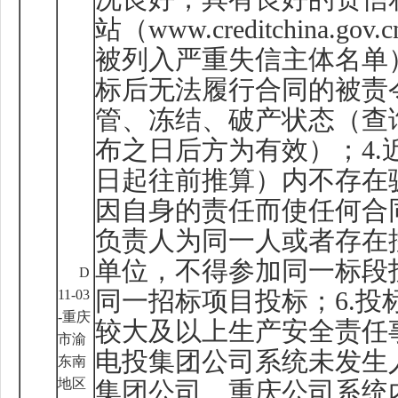
站（
www.creditchina.gov.c
被列入严重失信主体名单
标后无法履行合同的被责
管、冻结、破产状态（查
布之日后方为有效）；
4.
日起往前推算）内不存在
因自身的责任而使任何合
负责人为同一人或者存在
单位，不得参加同一标段
D
11-03
同一招标项目投标；
6.
投
-
重庆
较大及以上生产安全责任
市渝
电投集团公司系统未发生
东南
地区
集团公司、重庆公司系统