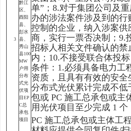
黔江
单”；
8.
对于集团公司及重
区、
办的涉法案件涉及到的行
酉阳
县、
控制的企业，纳入涉案供
彭水
商，实行一票否决制；
9.
3
县、
招标人相关文件确认的禁
秀山
县
100
内；
10.
不接受联合体投标
MW
条件：
1.
必须具备电力工
户用
资质，且具有有效的安全
分布
式光
分布式光伏累计完成不低
伏项
包或
PC
施工总承包或主
目
EP
C
总
用光伏项目至少完成
1
个
承包
PC
施工总承包或主体工
项目
材料应提供合同复印件
/
扫