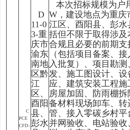
本次招标规模为户
D
W
，建设地点为重庆
11-0
江区、酉阳县、彭水
3-
重
括但不限于取得涉及
庆市
合规且必要的前期支
渝东
（包括项目备案、接
南地
入批复）、项目勘测
区黔
发、施工图设计、设
江
应、建筑安装工程施
区、
房屋加固、防雨棚拆
酉阳
备材料现场卸车、转
C
县、
管、接入零碳乡村平
PCE
彭水
并网验收、电站验收
CFD-