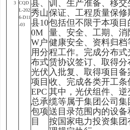
县、
训、生产准备、移交
3
CQD
L-202
秀山
保证、工程质量保修
6-D11
县
10
包括但不限于本项目
-03
0M
量、安全、工期、消
W
户
健康安全、资料归档
用分
程工作。完成分布式
布式
赁协议签订、取得分
光伏
入批复、取得项目备
项目
收、完成各类开工条
EPC
其中，光伏组件、逆
总承
缆等属于集团公司集
包项
送目录范围内的设备
目
按国家电力投资集团