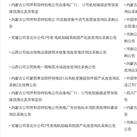
• 内蒙古公司呼和浩特铝电公司自备电厂11、 12号机组输煤皮带加装
• 内
煤流测点及安装监
询比采
• 内蒙古公司呼和浩特铝电公 司实验室集中供气装置改造询比采购公
• 中
告
古田溪
• 河
• 安徽公司淮北分公司2号发 电机励磁系统国产化改造询比采购公告
购公告
• 河
• 山西公司临汾热电运煤路雨水收集池改造项目询比采购公告
购公告
• 内
• 山西公司云冈热电一期电泵冷油器改造询比采购公告
造询比
• 内蒙古公司蒙西事业部怀朔项目1台风机变频器部件国产化改造询比
• 中
采购2次挂网公告
连江可
• 内蒙古公司呼和浩特铝电公司自备电厂11、12号机组输煤皮带加装
• 四
煤流测点及安装监控
告
• 内蒙古公司呼和浩特铝电公司热电厂光伏电站水消防系统增补建设
• 内
询比采购公告
告
• 河
• 安徽公司淮北分公司2号发电机励磁系统国产化改造询比采购公告
公告