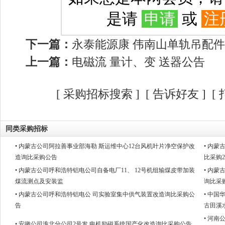
是请
申请
或
注
下一篇：
永泰能源康 伟南山单轨吊配
上一篇：
电磁流 量计、变 送器公告
[
采购招标搜索
]
[
告诉好友
] [
同类采购招标
• 内蒙古公司阿拉善事业部海勒 斯运维中心12台风机叶片净空保护改
• 内
造询比采购公告
比采购
• 内蒙古公司呼和浩特铝电公司自备电厂11、 12号机组输煤皮带加装
• 内
煤流测点及安装监
询比采
• 内蒙古公司呼和浩特铝电公 司实验室集中供气装置改造询比采购公
• 中
告
古田溪
• 河
• 安徽公司淮北分公司2号发 电机励磁系统国产化改造询比采购公告