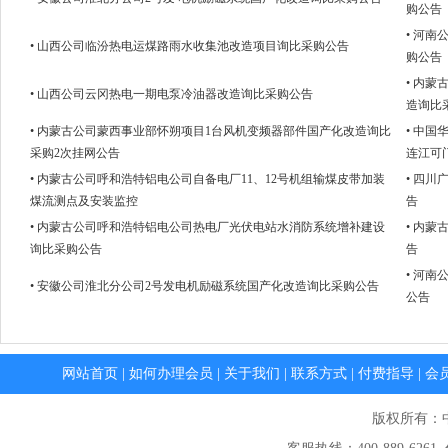
购公告
• 河
• 山西公司临汾热电运煤路雨水收集池改造项目询比采购公告
购公告
• 内
• 山西公司云冈热电一期电泵冷油器改造询比采购公告
造询比
• 内蒙古公司蒙西事业部怀朔项目1台风机变频器部件国产化改造询比
• 中
采购2次挂网公告
连江可
• 内蒙古公司呼和浩特铝电公司自备电厂11、12号机组输煤皮带加装
• 四
煤流测点及安装监控
告
• 内蒙古公司呼和浩特铝电公司热电厂光伏电站水消防系统增补建设
• 内
询比采购公告
告
• 河
• 安徽公司淮北分公司2号发电机励磁系统国产化改造询比采购公告
公告
网站首页
|
如何办理会员
|
关于我们
|
联系方式
|
付费指导
|
会
版权所有：