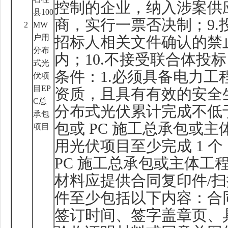
控制的企业，纳入涉案供
县
100
商，实行一票否决制；
9.
2
MW
户用
招标人相关文件确认的禁
分布
内；
10.
不接受联合体投标
式光
条件：
1.
必须具备电力工
伏项
目
EP
资质，且具有有效的安全
C
总
分布式光伏累计完成不低
承包
包或
PC
施工总承包或主
项目
用光伏项目至少完成
1
个
PC
施工总承包或主体工
材料应提供合同复印件
/
扫
件至少包括以下内容：合
签订时间、签字盖章页、