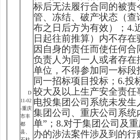
标后无法履行合同的被责
管、冻结、破产状态（查
布之日后方为有效）；
4.
日起往前推算）内不存在
因自身的责任而使任何合
负责人为同一人或者存在
单位，不得参加同一标段
同一招标项目投标；
6.
投
较大及以上生产安全责任
D
电投集团公司系统未发生
11-02
-
重庆
集团公司、重庆公司系统
市丰
单”；
8.
对于集团公司及重
都
县、
办的涉法案件涉及到的行
石柱