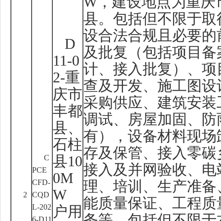
W
，建设地点为重庆
县。包括但不限于取
设合法合规且必要的
D
及批复（包括项目备
11-0
计、接入批复）、项
2-
重
查及开发、施工图设
庆市
采购供应、建筑安装
丰都
调试、房屋加固、防
县、
有），设备材料现场
石柱
存及保管、接入零碳
C
县
10
接入及并网验收、电
PCE
0M
CFD-
理、培训、生产准备
W
2
CQD
能质量保证、工程质
L-202
户用
务等。包括但不限于
6-D11