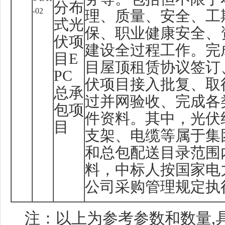
分布
-02
理、质量、安全、工
式光
保、职业健康安全、
伏项
建设全过程工作。完
目
E
目屋顶租赁协议签订
PC
伏项目接入批复、取
总承
过并网验收、完成各
包项
件资料。其中，光伏
目
支架、电缆等属于集
和总包配送目录范围
料，中标人按国家电
公司采购管理规定执
注：以上为参考参数和数量
,