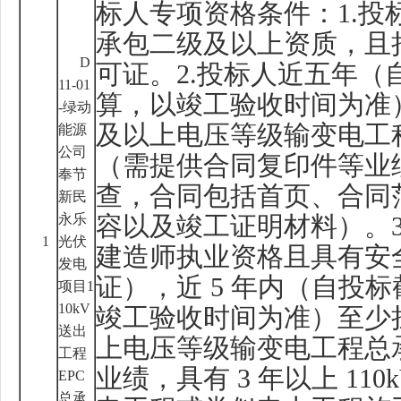
标人专项资格条件：
1.
投
承包二级及以上资质，且
D
可证。
2.
投标人近五年（
11-01
算，以竣工验收时间为准
-
绿动
及以上电压等级输变电工
能源
公司
（需提供合同复印件等业
奉节
查，合同包括首页、合同
新民
永乐
容以及竣工证明材料）。
1
光伏
建造师执业资格且具有安
发电
证），近
5
年内（自投标
项目
1
10kV
竣工验收时间为准）至少
送出
上电压等级输变电工程总
工程
业绩，具有
3
年以上
110
EPC
总承