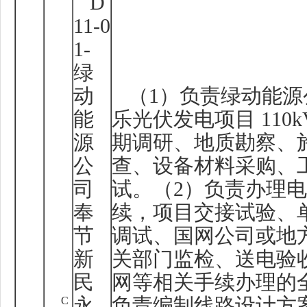
D
11-0
1-
绿
动
（
1
）负责绿动能源
能
乐光伏发电项目
110
源
期调研、地质勘察、
公
查、设备材料采购、
司
试。（
2
）负责办理电
奉
续，项目交接试验、
节
调试、国网公司或地
新
关部门监检、送电验
民
网等相关手续办理的
C
永
负责编制线路设计方