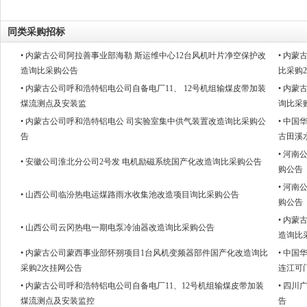
同类采购招标
• 内蒙古公司阿拉善事业部海勒 斯运维中心12台风机叶片净空保护改
• 内
造询比采购公告
比采购
• 内蒙古公司呼和浩特铝电公司自备电厂11、 12号机组输煤皮带加装
• 内
煤流测点及安装监
询比采
• 内蒙古公司呼和浩特铝电公 司实验室集中供气装置改造询比采购公
• 中
告
古田溪
• 河
• 安徽公司淮北分公司2号发 电机励磁系统国产化改造询比采购公告
购公告
• 河
• 山西公司临汾热电运煤路雨水收集池改造项目询比采购公告
购公告
• 内
• 山西公司云冈热电一期电泵冷油器改造询比采购公告
造询比
• 内蒙古公司蒙西事业部怀朔项目1台风机变频器部件国产化改造询比
• 中
采购2次挂网公告
连江可
• 内蒙古公司呼和浩特铝电公司自备电厂11、12号机组输煤皮带加装
• 四
煤流测点及安装监控
告