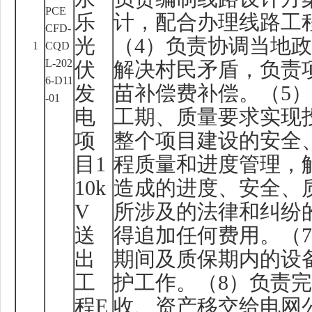
PCE
乐
计，配合办理线路工
CFD-
光
（
4
）负责协调当地政
1
CQD
L-202
伏
解决村民矛盾，负责
6-D11
发
苗补偿费补偿。（
5
）
-01
电
工期、质量要求实现
项
整个项目建设的安全
目
1
程质量和进度管理，
10k
造成的进度、安全、
V
所涉及的法律和纠纷
送
得追加任何费用。（
7
出
期间及质保期内的设
工
护工作。（
8
）负责完
程
E
收、资产移交给电网