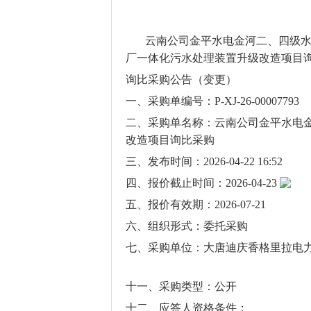
云南公司金平水电金河二、四级
厂一体化污水处理装置升级改造项目
询比采购公告（变更）
一、采购单编号：
P-XJ-26-00007793
二、采购单名称：云南公司金平水电
改造项目询比采购
三、发布时间：
2026-04-22 16:52
四、报价截止时间：
2026-04-23
五、报价有效期：
2026-07-21
六、组织形式：委托采购
七、采购单位：大唐迪庆香格里拉电
十一、采购类型：公开
十二、应答人资格条件：