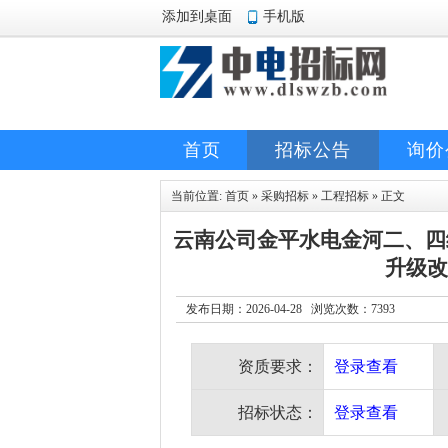
添加到桌面
手机版
首页
招标公告
询价
当前位置:
首页
»
采购招标
»
工程招标
» 正文
云南公司金平水电金河二、四
升级改
发布日期：2026-04-28 浏览次数：
7393
资质要求：
登录查看
招标状态：
登录查看