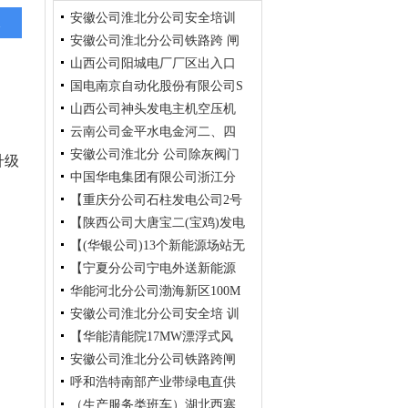
安徽公司淮北分公司安全培训
1
安徽公司淮北分公司铁路跨 闸
室装修 改造询比采购公告（变
山西公司阳城电厂厂区出入口
更）
河、姬沟段桥梁步行板、栏杆
国电南京自动化股份有限公司S
等修复更换工程询比采购
车辆 道闸机改造项目询比采购
山西公司神头发电主机空压机
公告
AC-XB-ZCB-2026132湖北华电
云南公司金平水电金河二、四
武穴风光储一体化基地150M
增容 改造项目询比采购公告
安徽公司淮北分 公司除灰阀门
级水电站和香电公司岗一水电
升级
中国华电集团有限公司浙江分
厂一体化污水处理装置升
维修工程询比采购公告（变
【重庆分公司石柱发电公司2号
更）
公司半山公司3号发电机励磁系
【陕西公司大唐宝二(宝鸡)发电
统改造谈判采购公告
机组及公用系统DCS升级改造
【(华银公司)13个新能源场站无
项目】招标公告
有限责任公司2520MW固体排
【宁夏分公司宁电外送新能源
放物清运项目】招标公告
人值守建设打捆采购项目】招
华能河北分公司渤海新区100M
标公告
基地项目专题研究报告编制】
安徽公司淮北分公司安全培 训
招标公告
W风电项目PC工程招标招标公
【华能清能院17MW漂浮式风
告
室装修改造询比采购公告 （变
安徽公司淮北分公司铁路跨闸
更）
电勘察设计和浮体(含锚固基础)
呼和浩特南部产业带绿电直供
建造采购】招标公告
河、 姬沟段桥梁步行板、栏杆
（生产服务类班车）湖北西塞
等修复更换工程询 比采购
项目建设方案专题研究及增量