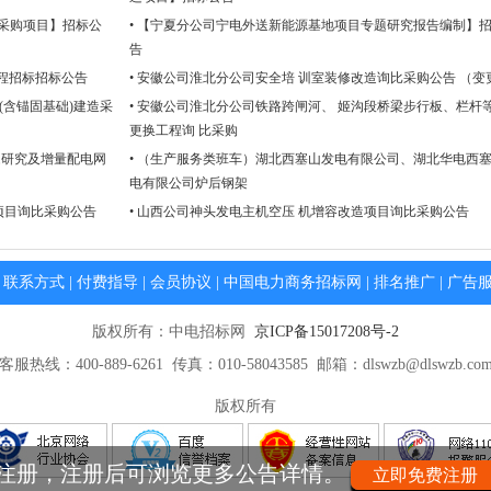
捆采购项目】招标公
• 【宁夏分公司宁电外送新能源基地项目专题研究报告编制】
告
工程招标招标公告
• 安徽公司淮北分公司安全培 训室装修改造询比采购公告 （变
(含锚固基础)建造采
• 安徽公司淮北分公司铁路跨闸河、 姬沟段桥梁步行板、栏杆
更换工程询 比采购
题研究及增量配电网
• （生产服务类班车）湖北西塞山发电有限公司、湖北华电西
电有限公司炉后钢架
项目询比采购公告
• 山西公司神头发电主机空压 机增容改造项目询比采购公告
|
联系方式
|
付费指导
|
会员协议
|
中国电力商务招标网
|
排名推广
|
广告
版权所有：中电招标网
京ICP备15017208号-2
客服热线：400-889-6261 传真：010-58043585 邮箱：dlswzb@dlswzb.co
版权所有
注册，注册后可浏览更多公告详情。
立即免费注册