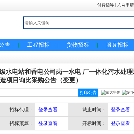
付费指导
|
入网申请
公告
工程招标
货物招标
服务招标
级水电站和香电公司岗一水电 厂一体化污水处理
造项目询比采购公告（变更）
打印公告
招标代理：
登录查看
截止时间：
登录查看
招标预算：
登录查看
开标时间：
登录查看