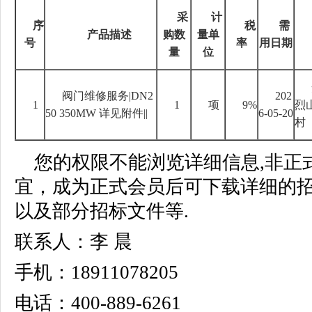
采
计
序
税
需
产品描述
购数
量单
号
率
用日期
量
位
阀门维修服务
|DN2
202
1
1
项
9%
烈
50 350MW
详见附件
||
6-05-20
村
您的权限不能浏览详细信息,非正
宜，成为正式会员后可下载详细的
以及部分招标文件等.
联系人：李 晨
手机：18911078205
电话：400-889-6261