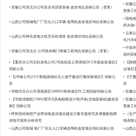
• 安
• 安徽公司淮北分公司安全培训室装修 改造询比采购公告（变更）
更换工
• 国电
• 山西公司阳城电厂厂区出入口车辆 道闸机改造项目询比采购公告
风光储一
• 云
• 山西公司神头发电主机空压机增容 改造项目询比采购公告
化污水
• 中
• 安徽公司淮北分 公司除灰阀门维修工程询比采购公告（变更）
谈判采
• 【重庆分公司石柱发电公司2号机组及公用系统DCS升级改造项目】
• 【陕
招标公告
运项目
• 【(华银公司)13个新能源场站无人值守建设打捆采购项目】招标公
• 【
告
告
• 华能河北分公司渤海新区100MW风电项目PC工程招标招标公告
• 安
• 【华能清能院17MW漂浮式风电勘察设计和浮体(含锚固基础)建造采
• 安
购】招标公告
更换工
• 呼和浩特南部产业带绿电直供项目建设方案专题研究及增量配电网
• （
供电可靠性分析研究
电有限
• 山西公司阳城 电厂厂区出入口车辆道闸机改造项目询比采购公告
• 山