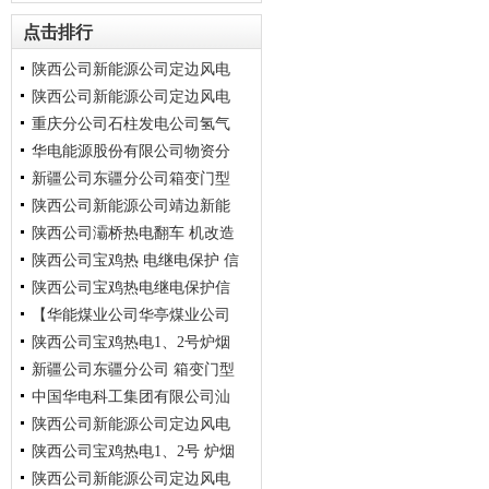
电机编码器 改造项目询比
张家山、油房庄风场33台风 机
点击排行
齿轮箱中空轴漏油改造项
陕西公司新能源公司定边风电
陕西公司新能源公司定边风电
张家山、油房庄风场33台风机
重庆分公司石柱发电公司氢气
齿轮 箱中空轴漏油改造项
张家山、油房庄风场33台风 机
华电能源股份有限公司物资分
齿轮箱中空轴漏油改造项
管道焊接工艺改良项目施工类
新疆公司东疆分公司箱变门型
询比采购公告（变更）
公司SHR260407XB03 哈热公司
陕西公司新能源公司靖边新能
7号机组凝汽器及冷油器端
杆下引 线改造询比采购公告
陕西公司灞桥热电翻车 机改造
（变更）
源元梁山风场17台天威风机变
陕西公司宝鸡热 电继电保护 信
桨系统升级改造项目询比
询比采购公告（变更）
陕西公司宝鸡热电继电保护信
息子站更新改造施工询比采购
【华能煤业公司华亭煤业公司
公告 （变更）
息子站更新改 造施工询比采购
陕西公司宝鸡热电1、2号炉烟
公告（变更）
清能煤化工公司10KV高压真空
新疆公司东疆分公司 箱变门型
断路器招标项目】招标公告
风道非金属 膨胀节蒙皮更换施
中国华电科工集团有限公司汕
工询比采购公告（变更）
杆下引线改造询比采购公告
陕西公司新能源公司定边风电
（变更）
头水岛-安装工程谈判采购公告
陕西公司宝鸡热电1、2号 炉烟
油房庄风场15台三一机 组变桨
陕西公司新能源公司定边风电
电机编码 器改造项目询比
风道非金属膨胀节蒙皮更换施