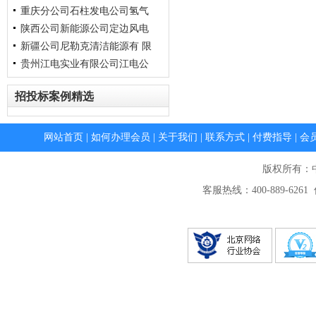
重庆分公司石柱发电公司氢气
工询比采购公告（变更）
油房庄风场 15台三一机组变桨
陕西公司新能源公司定边风电
电机编码器 改造项目询比
管道 焊接工艺改良项目施工类
新疆公司尼勒克清洁能源有 限
询比采购公告（变更）
张家山、油房庄风场25台明阳
贵州江电实业有限公司江电公
机组艾默生变流器IGBT扩
公司直流电缆防护性改造项目
询比采购公告（变更）
司云岩分公司乌江怡苑道路维
招投标案例精选
修工程项目询比采购公告
网站首页
|
如何办理会员
|
关于我们
|
联系方式
|
付费指导
|
会
版权所有：
客服热线：400-889-6261 传