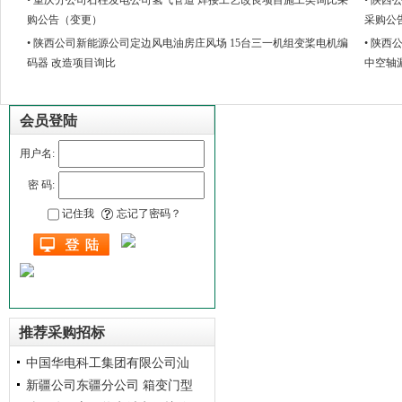
• 重庆分公司石柱发电公司氢气管道 焊接工艺改良项目施工类询比采
• 陕
购公告（变更）
采购公
• 陕西公司新能源公司定边风电油房庄风场 15台三一机组变桨电机编
• 陕
码器 改造项目询比
中空轴
会员登陆
用户名:
密 码:
记住我
忘记了密码？
推荐采购招标
中国华电科工集团有限公司汕
新疆公司东疆分公司 箱变门型
头水岛-安装工程谈判采购公告