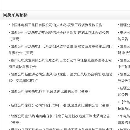
同类采购招标
• 中国华电科工集团有限公司汕头水岛-安装工程谈判采购公告
• 新
• 陕西公司宝鸡热电继电保护信息子站更新改 造施工询比采购公告
• 重
（变更）
购公告
• 陕西公司宝鸡热电1、2号炉烟风道非金属 膨胀节蒙皮更换施工询比
• 陕
采购公告（变更）
码 器
• 贵州江电实业有限公司江电公司云岩分公司乌江怡苑道路维修工程
• 陕
项目询比采购公告
中空轴
• 陕西公司新能源公司定边风电张家山、油房庄风场25台明阳 机组艾
• 陕
默生变流器IGBT扩
升级改
• 新
• 陕西公司灞桥热电翻车 机改造询比采购公告（变更）
购公告
• 【
• 新疆公司东疆分公司箱变门型杆下引 线改造询比采购公告（变更）
招标项
• 陕西公司宝鸡热 电继电保护 信息子站更新改造施工询比采购公告
• 华电
（变更）
组凝汽