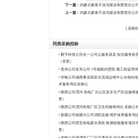
下一篇：
内蒙古蒙泰不连沟煤业有限责任公
上一篇：
内蒙古蒙泰不连沟煤业有限责任公司不
[
采购
同类采购招标
• 数字科技公司先一公司云服务器及 短信服务租
（变更）
• 贵州公司发耳公司 1号烟囱内壁防 腐工程监理
• 华银公司湘西事业部巫水流域运维中心水电站地
术服务询比采购公
• 陕西公司渭河 热电厂办公区及非生产区设施维
更）
• 陕西公司渭河热电厂区卫生间修缮询比 采购公
• 新疆公司南疆分公司消防设施 维护保养服务询
• 陕西公司西安热电废水系统 检测校验服务项目
更）
• 华银公司湘潭电厂厂区交通安全 综合整治项目