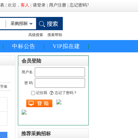
表
|
欢迎，
客人
|
请登录
|
用户注册
|
忘记密码?
高级搜索
搜索帮助
中标公告
VIP拟在建
会员登陆
用户名:
）
密 码:
记住我
忘记了密码？
推荐采购招标
1