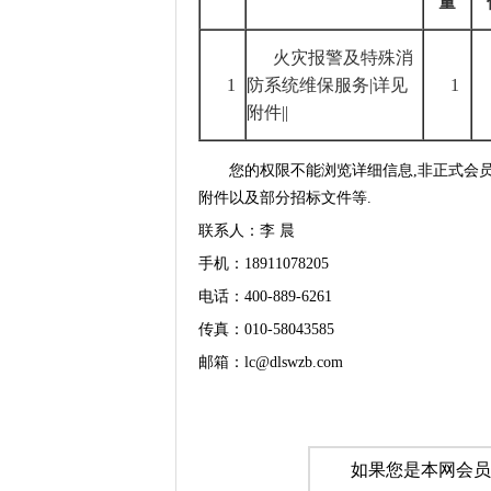
量
火灾报警及特殊消
1
防系统维保服务
|
详见
1
附件
||
您的权限不能浏览详细信息,非正式会
附件以及部分招标文件等.
联系人：李 晨
手机：18911078205
电话：400-889-6261
传真：010-58043585
邮箱：lc@dlswzb.com
如果您是本网会