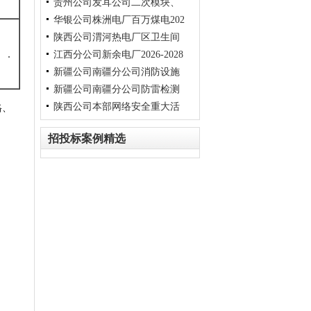
贵州公司发耳公司二次模块、
告（变更）
壁防 腐工程监理询比采购公告
华银公司株洲电厂百万煤电202
变频器 等修理询比采购公告
陕西公司渭河热电厂区卫生间
6 年广告宣传制作服务询比采
.
江西分公司新余电厂2026-2028
购公告（ 变更）
修缮询比 采购公告（变更）
新疆公司南疆分公司消防设施
年度企业补充 医疗保险询比采
新疆公司南疆分公司防雷检测
购公告（变更）
维护保养服务询比采购公告
陕西公司本部网络安全重大活
（变更）
技 术服务询比采购公告（变
格、
更）
动保障服务项目询比 采购公告
招投标案例精选
（变更）