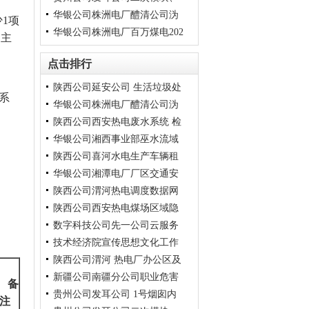
华银公司株洲电厂醴清公司沩
告（变更）
变频器 等修理询比采购公告
少
1
项
华银公司株洲电厂百万煤电202
山风电场 项目10机位点用地变
、主
更咨询服务项目询比采购
6 年广告宣传制作服务询比采
点击排行
购公告（ 变更）
陕西公司延安公司 生活垃圾处
系
华银公司株洲电厂醴清公司沩
置服务询比采购公告（变更）
陕西公司西安热电废水系统 检
山风电场 项目10机位点用地变
华银公司湘西事业部巫水流域
更咨询服务项目询比采购
测校验服务项目询比采购公告
陕西公司喜河水电生产车辆租
（变更）
运维中心水电站地质灾害 风险
华银公司湘潭电厂厂区交通安
评估技术服务询比采购公
赁 及服务询比采购公告（变
陕西公司渭河热电调度数据网
更）
全 综合整治项目询比采购公告
陕西公司西安热电煤场区域隐
（ 变更）
业 务调试服务询比采购公告
数字科技公司先一公司云服务
（变更）
患 整改项目询比采购公告（变
技术经济院宣传思想文化工作
更）
器及 短信服务租赁项目询比采
陕西公司渭河 热电厂办公区及
购公告（变更）
综合服 务询比采购公告（变
新疆公司南疆分公司职业危害
更）
非生产区设施维修询比采购公
备
贵州公司发耳公司 1号烟囱内
告（变更）
因素检 测技术服务询比采购公
注