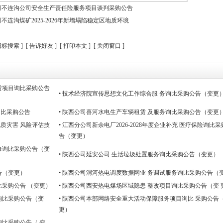
司不连沟公司安全生产责任险服务项目谈判采购公告
连沟煤矿2025-2026年新增塌陷稳定区地质环境
招标搜索
]
[
告诉好友
] [
打印本文
] [
关闭窗口
]
赁项目询比采购公告
• 技术经济院宣传思想文化工作综合服 务询比采购公告（变更
询比采购公告
• 陕西公司喜河水电生产车辆租赁 及服务询比采购公告（变更
质灾害 风险评估技
• 江西分公司新余电厂2026-2028年度企业补充 医疗保险询比
告（变更）
修询比采购公告（变
• 陕西公司延安公司 生活垃圾处置服务询比采购公告（变更）
告（变更）
• 陕西公司渭河热电调度数据网业 务调试服务询比采购公告（
比采购公告 （变更）
• 陕西公司西安热电煤场区域隐患 整改项目询比采购公告（变 
询比采购公告（变
• 陕西公司本部网络安全重大活动保障服务项目询比 采购公告
更）
询比采购公告（ 变