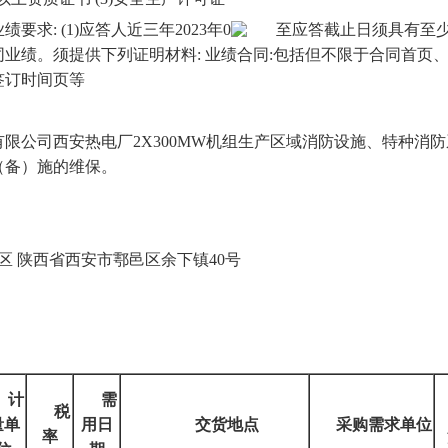
业绩要求
: (1)
应答人近三年
2023
年
0
至应答截止日须具有至
同业绩。须提供下列证明材料
:
业绩合同
:
包括但不限于合同首页
签订时间页等
有限公司西安热电厂
2X300MW
机组生产区域消防设施、特种消防
（备）施的维保。
区 陕西省西安市鄠邑区余下镇
40
号
：
计
需
税
量单
用日
交货地点
采购需求单位
率