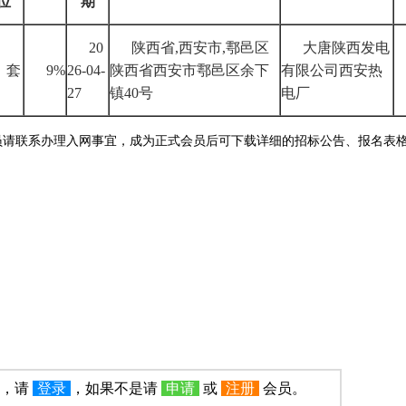
位
期
20
陕西省
,
西安市
,
鄠邑区
大唐陕西发电
套
9%
26-04-
陕西省西安市鄠邑区余下
有限公司西安热
27
镇
40
号
电厂
员请联系办理入网事宜，成为正式会员后可下载详细的招标公告、报名表
员，请
登录
，如果不是请
申请
或
注册
会员。