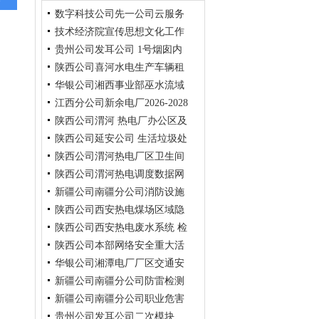
数字科技公司先一公司云服务
技术经济院宣传思想文化工作
器及 短信服务租赁项目询比采
贵州公司发耳公司 1号烟囱内
购公告（变更）
综合服 务询比采购公告（变
陕西公司喜河水电生产车辆租
更）
壁防 腐工程监理询比采购公告
华银公司湘西事业部巫水流域
赁 及服务询比采购公告（变
江西分公司新余电厂2026-2028
更）
运维中心水电站地质灾害 风险
陕西公司渭河 热电厂办公区及
评估技术服务询比采购公
年度企业补充 医疗保险询比采
陕西公司延安公司 生活垃圾处
购公告（变更）
非生产区设施维修询比采购公
陕西公司渭河热电厂区卫生间
告（变更）
置服务询比采购公告（变更）
陕西公司渭河热电调度数据网
修缮询比 采购公告（变更）
新疆公司南疆分公司消防设施
业 务调试服务询比采购公告
陕西公司西安热电煤场区域隐
（变更）
维护保养服务询比采购公告
陕西公司西安热电废水系统 检
（变更）
患 整改项目询比采购公告（变
陕西公司本部网络安全重大活
更）
测校验服务项目询比采购公告
华银公司湘潭电厂厂区交通安
（变更）
动保障服务项目询比 采购公告
新疆公司南疆分公司防雷检测
（变更）
全 综合整治项目询比采购公告
新疆公司南疆分公司职业危害
（ 变更）
技 术服务询比采购公告（变
贵州公司发耳公司二次模块、
更）
因素检 测技术服务询比采购公