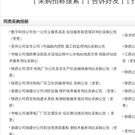
[
采购招标搜索
]
[
告诉好友
] [
同类采购招标
• 数字科技公司先一公司云服务器及 短信服务租赁项目询比采购公告
• 技
（变更）
• 贵州公司发耳公司 1号烟囱内壁防 腐工程监理询比采购公告
• 陕
• 华银公司湘西事业部巫水流域运维中心水电站地质灾害 风险评估技
• 江西
术服务询比采购公
告（变
• 陕西公司渭河 热电厂办公区及非生产区设施维修询比采购公告（变
• 陕
更）
• 陕西公司渭河热电厂区卫生间修缮询比 采购公告（变更）
• 陕
• 新疆公司南疆分公司消防设施 维护保养服务询比采购公告 （变更）
• 陕
• 陕西公司西安热电废水系统 检测校验服务项目询比采购公告（变
• 陕
更）
更）
• 华银公司湘潭电厂厂区交通安全 综合整治项目询比采购公告（ 变
• 新
更）
• 新疆公司南疆分公司职业危害因素检 测技术服务询比采购公告（变
• 贵
更）