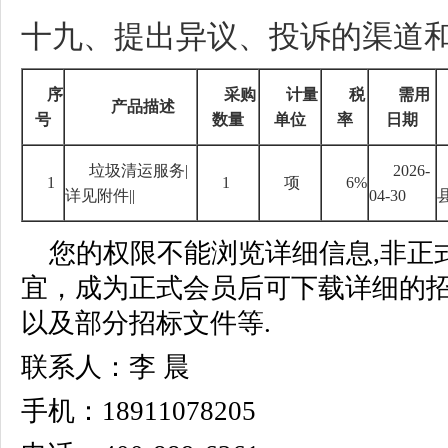
十九、提出异议、投诉的渠道
序
采购
计量
税
需用
产品描述
号
数量
单位
率
日期
垃圾清运服务
|
2026-
1
1
项
6%
详见附件
||
04-30
您的权限不能浏览详细信息,非正
宜，成为正式会员后可下载详细的
以及部分招标文件等.
联系人：李 晨
手机：18911078205