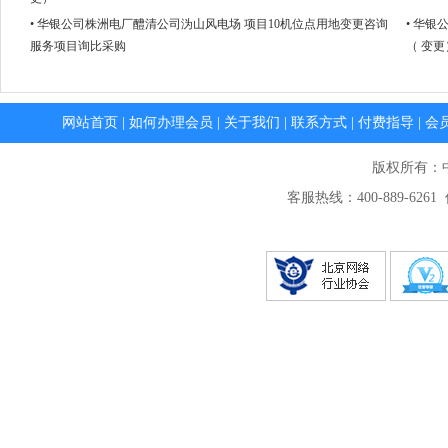
• 华银公司株洲电厂醴清公司沩山风电场 项目10机位点用地变更咨询
• 华
服务项目询比采购
（ 变更
网站首页
|
如何办理会员
|
关于我们
|
联系方式
|
付费指导
|
会
版权所有：
客服热线：400-889-6261 传