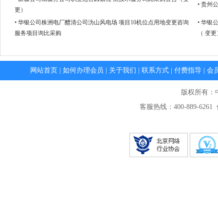
• 贵
更）
• 华银公司株洲电厂醴清公司沩山风电场 项目10机位点用地变更咨询
• 华
服务项目询比采购
（ 变更
网站首页
|
如何办理会员
|
关于我们
|
联系方式
|
付费指导
|
会
版权所有：
客服热线：400-889-6261 传