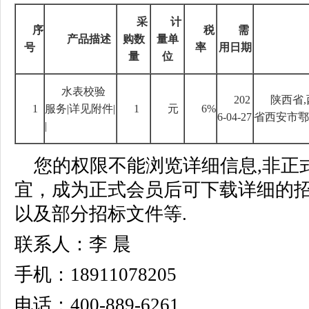
采
计
序
税
需
产品描述
购数
量单
号
率
用日期
量
位
水表校验
202
陕西省
,
1
服务
|
详见附件
|
1
元
6%
6-04-27
省西安市鄠
|
您的权限不能浏览详细信息,非正
宜，成为正式会员后可下载详细的
以及部分招标文件等.
联系人：李 晨
手机：18911078205
电话：400-889-6261