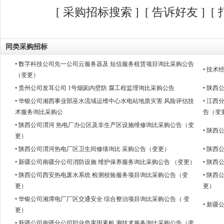
[
采购招标搜索
]
[
告诉好友
] [
同类采购招标
• 数字科技公司先一公司云服务器及 短信服务租赁项目询比采购公告
• 技
（变更）
• 贵州公司发耳公司 1号烟囱内壁防 腐工程监理询比采购公告
• 陕
• 华银公司湘西事业部巫水流域运维中心水电站地质灾害 风险评估技
• 江西
术服务询比采购公
告（变
• 陕西公司渭河 热电厂办公区及非生产区设施维修询比采购公告（变
• 陕
更）
• 陕西公司渭河热电厂区卫生间修缮询比 采购公告（变更）
• 陕
• 新疆公司南疆分公司消防设施 维护保养服务询比采购公告 （变更）
• 陕
• 陕西公司西安热电废水系统 检测校验服务项目询比采购公告（变
• 陕
更）
更）
• 华银公司湘潭电厂厂区交通安全 综合整治项目询比采购公告（ 变
• 新
更）
• 新疆公司南疆分公司职业危害因素检 测技术服务询比采购公告（变