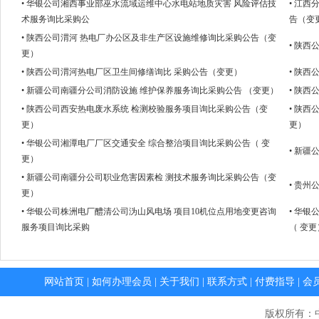
• 华银公司湘西事业部巫水流域运维中心水电站地质灾害 风险评估技
• 江西
术服务询比采购公
告（变
• 陕西公司渭河 热电厂办公区及非生产区设施维修询比采购公告（变
• 陕
更）
• 陕西公司渭河热电厂区卫生间修缮询比 采购公告（变更）
• 陕
• 新疆公司南疆分公司消防设施 维护保养服务询比采购公告 （变更）
• 陕
• 陕西公司西安热电废水系统 检测校验服务项目询比采购公告（变
• 陕
更）
更）
• 华银公司湘潭电厂厂区交通安全 综合整治项目询比采购公告（ 变
• 新
更）
• 新疆公司南疆分公司职业危害因素检 测技术服务询比采购公告（变
• 贵
更）
• 华银公司株洲电厂醴清公司沩山风电场 项目10机位点用地变更咨询
• 华
服务项目询比采购
（ 变更
网站首页
|
如何办理会员
|
关于我们
|
联系方式
|
付费指导
|
会
版权所有：