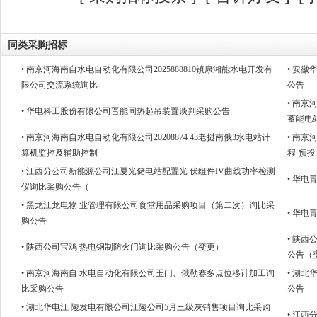
同类采购招标
• 南京河海南自水电自动化有限公司2025888810镇康湘能水电开发有
• 安徽
限公司交流系统询比
公告
• 南京
• 华电科工股份有限公司晋能同热起吊装置谈判采购公告
蓄能电
• 南京河海南自水电自动化有限公司20208874 43老挝南俄3水电站计
• 南京
算机监控及辅助控制
程-预投
• 江西分公司新能源公司江夏光储电站配置光 伏组件IV曲线功率检测
• 华
仪询比采购公告（
• 黑龙江龙电物 业管理有限公司食堂用品采购项目（第二次）询比采
• 华
购公告
• 陕
• 陕西公司宝鸡 热电钢制防火门询比采购公告（变更）
公告（
• 南京河海南自 水电自动化有限公司玉门、俄勒赛多点位移计加工询
• 湖
比采购公告
公告
• 湖北华电江 陵发电有限公司江陵公司5月三级灰销售项目询比采购
• 江